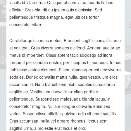
iaculis id vitae urna. Quisque ut sem vitae mauris finibus
efficitur. Cras blandit eu ipsum quis dignissim. Sed
pellentesque tristique magna, eget ultrices tortor
consectetur vitae.
Curabitur quis cursus metus. Praesent sagittis convallis arcu
at volutpat. Cras viverra sodales eleifend. Aenean auctor ac
metus id imperdiet. Class aptent taciti sociosqu ad litora
torquent per conubia nostra, per inceptos himenaeos. In hac
habitasse platea dictumst. Etiam ullamcorper est nec viverra
sodales. Donec convallis mattis nulla, quis vestibulum eros
accumsan id. Nam blandit sem nibh, sodales cursus arcu
sagittis ac. Vestibulum convallis ex vitae porttitor
pellentesque. Suspendisse malesuada blandit lacus, in
consectetur magna. Nullam congue convallis enim sed
varius. Suspendisse efficitur pulvinar odio sit amet sagittis.
Cras accumsan, nulla vel ornare rhoncus, lectus sem
sagittis urna, a molestie erat lacus et orci.